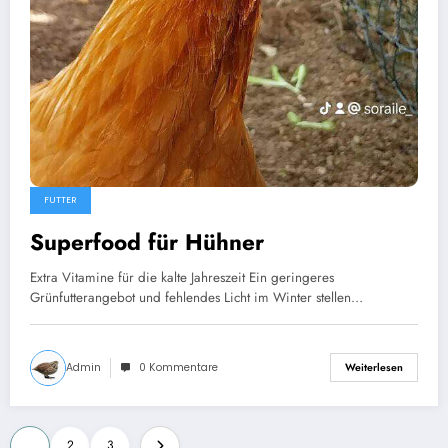
FUTTER
Superfood für Hühner
Extra Vitamine für die kalte Jahreszeit Ein geringeres
Grünfutterangebot und fehlendes Licht im Winter stellen…
Admin
0 Kommentare
Weiterlesen
Seitennummerierung
1
2
3