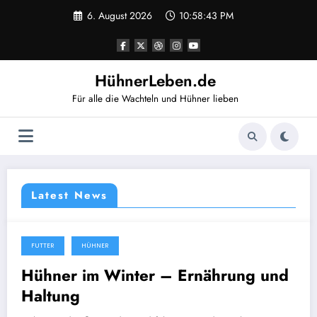
Zum
6. August 2026
10:58:43 PM
Inhalt
springen
HühnerLeben.de
Für alle die Wachteln und Hühner lieben
Latest News
FUTTER
HÜHNER
12. Januar 2026
Hühner im Winter – Ernährung und
Haltung